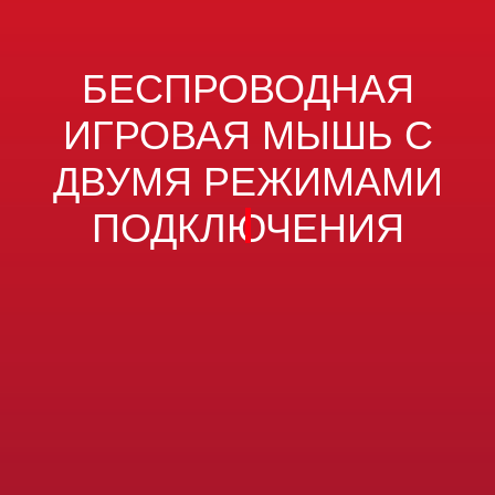
БЕСПРОВОДНАЯ
ИГРОВАЯ МЫШЬ С
ДВУМЯ РЕЖИМАМИ
ПОДКЛЮЧЕНИЯ