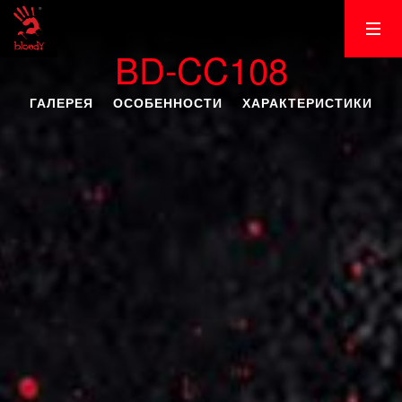
BD-CC108
ГАЛЕРЕЯ
ОСОБЕННОСТИ
ХАРАКТЕРИСТИКИ