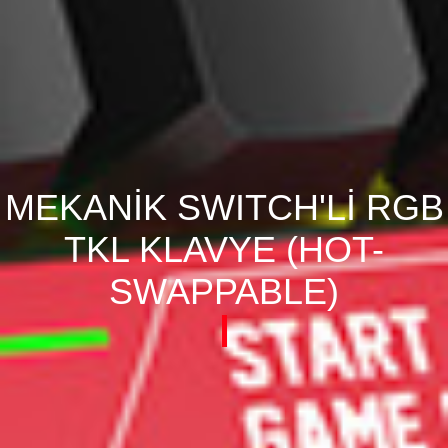
MEKANİK SWITCH'Lİ RGB
TKL KLAVYE (HOT-
SWAPPABLE)