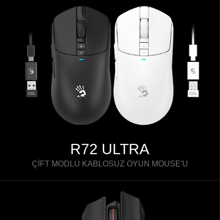
R72 ULTRA
ÇİFT MODLU KABLOSUZ OYUN MOUSE'U