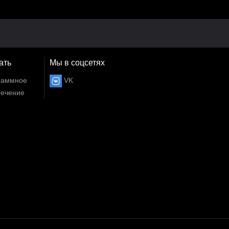
ать
Мы в соцсетях
раммное
VK
печение