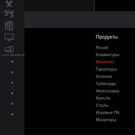
КРЕСЛА
СТОЛЫ
ИГРОВЫЕ ПК
Продукты
МОНИТОРЫ
Мыши
Клавиатуры
КОМПЛЕКТУЮЩИЕ
ДЛЯ ПК
Bluetooth
Гарнитуры
О BLOODY
Колонки
ПОДДЕРЖКА
Геймпады
Аксессуары
ПРЕСС-ЦЕНТР
Кресла
ГАЛЕРЕЯ
Столы
Игровые ПК
СКАЧАТЬ
Мониторы
МАГАЗИН