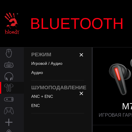
BLUETOOTH
РЕЖИМ
МЫШИ
Игровой / Аудио
Аудио
КЛАВИАТУРЫ
ГАРНИТУРЫ
ШУМОПОДАВЛЕНИЕ
ANC + ENC
BLUETOOTH
M
ENC
КОЛОНКИ
ИГРОВАЯ ГА
ГЕЙМПАДЫ
АКСЕССУАРЫ